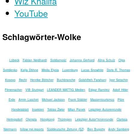
Wiz Khalifa
YouTube
Schlagwörter-Wolke
Lübeck
Fabian Neidhardt
Solidarność
Johanna Gerhard
Alina Schulz
Olga
Sviridenko
Katja Döhne
Weda Elysia
Luxemburg
Lucas Snowhite
Doris R. Thomas
Kosovo
Recht
Henrike Böttcher
Buchbranche
Golshifteh Farahani
Igor Setschin
Filmemacher
VfB Stuttgart
LEANDER WATTIG Medien
Edgar Ramírez
Adolf Hitler
Erde
Armin Laschet
Michael Jackson
Frank Stäbler
Massentourismus
Pilze
Handelsblatt
Insekten
Tobias Zwior
Milan Panek
Leipziger Autorenrunde
Heringsdorf
Olympia
Hongkong
Thüringen
Leipziger Autor*innenrunde
Clarissa
Niermann
follow me.reports
Süddeutsche Zeitung (SZ)
Ben Bugatty
Andy Samberg