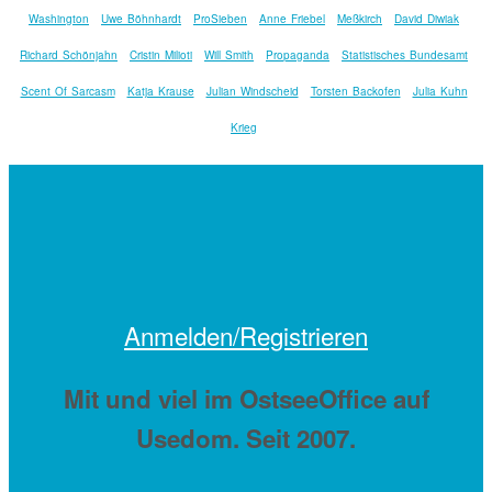
Washington
Uwe Böhnhardt
ProSieben
Anne Friebel
Meßkirch
David Diwiak
Richard Schönjahn
Cristin Milioti
Will Smith
Propaganda
Statistisches Bundesamt
Scent Of Sarcasm
Katja Krause
Julian Windscheid
Torsten Backofen
Julia Kuhn
Krieg
Anmelden/Registrieren
Mit
und viel
im OstseeOffice auf
Usedom. Seit 2007.