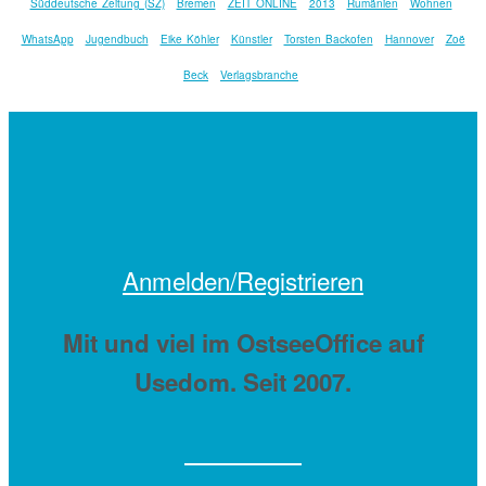
Süddeutsche Zeitung (SZ)
Bremen
ZEIT ONLINE
2013
Rumänien
Wohnen
WhatsApp
Jugendbuch
Eike Köhler
Künstler
Torsten Backofen
Hannover
Zoë
Beck
Verlagsbranche
Anmelden/Registrieren
Mit
und viel
im OstseeOffice auf
Usedom. Seit 2007.