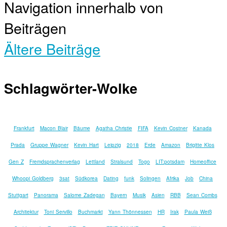
Navigation innerhalb von
Beiträgen
Ältere Beiträge
Schlagwörter-Wolke
Frankfurt
Macon Blair
Bäume
Agatha Christie
FIFA
Kevin Costner
Kanada
Prada
Gruppe Wagner
Kevin Hart
Leipzig
2018
Erde
Amazon
Brigitte Klos
Gen Z
Fremdsprachenverlag
Lettland
Stralsund
Togo
LIT:potsdam
Homeoffice
Whoopi Goldberg
3sat
Südkorea
Dating
funk
Solingen
Afrika
Job
China
Stuttgart
Panorama
Salome Zadegan
Bayern
Musik
Asien
RBB
Sean Combs
Architektur
Toni Servillo
Buchmarkt
Yann Thönnessen
HR
Irak
Paula Weiß