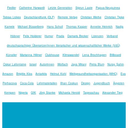
Fiedler
Catherine Harwardt
Letzte Generation
Sigrun Laste
Papua-Neuguinea
Tobias Lickes
Deutschlandfunk (DLF)
Remote Verlag
Christian Weihe
Christian Tipke
Kamele
Michael Büsselberg
Hans Scholl
Thomas Kasper
Annette Heinrich
Nadja
Hübner
Felix Holderer
Humor
Prada
Damaris Becker
Lizenzen
Verband
deutschsprachiger Übersetzer/innen literarischer und wissenschaftlicher Werke (VdÜ)
Künstler
Marianna Hillmer
Clubhouse
Klimawandel
Lena Brochhagen
Billboard
Oskar Lafontaine
Israel
Autorinnen
Wolfach
Jaya Mirani
Petra Blum
Nuray Şahin
Amazon
Brigitte Klos
Antarktis
Helmut Kohl
Weltgesundheitsorganisation (WHO)
Eva
Perhacova
Coca-Cola
Lehrmaterialien
Ilhan Coskun
Design
Jugendbuch
Ägypten
Kempen
Nigeria
GfK
Jörg Stanke
Michaela Herold
Tagesschau
Alexander Tieg