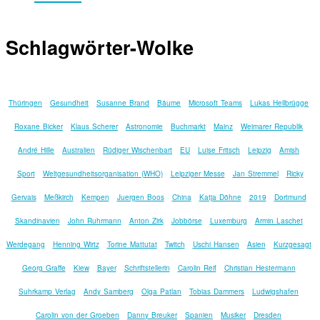
Schlagwörter-Wolke
Thüringen
Gesundheit
Susanne Brand
Bäume
Microsoft Teams
Lukas Hellbrügge
Roxane Bicker
Klaus Scherer
Astronomie
Buchmarkt
Mainz
Weimarer Republik
André Hille
Australien
Rüdiger Wischenbart
EU
Luise Fritsch
Leipzig
Amish
Sport
Weltgesundheitsorganisation (WHO)
Leipziger Messe
Jan Stremmel
Ricky
Gervais
Meßkirch
Kempen
Juergen Boos
China
Katja Döhne
2019
Dortmund
Skandinavien
John Ruhrmann
Anton Zirk
Jobbörse
Luxemburg
Armin Laschet
Werdegang
Henning Wirtz
Torine Mattutat
Twitch
Uschi Hansen
Asien
Kurzgesagt
Georg Graffe
Kiew
Bayer
Schriftstellerin
Carolin Reif
Christian Hestermann
Suhrkamp Verlag
Andy Samberg
Olga Patlan
Tobias Dammers
Ludwigshafen
Carolin von der Groeben
Danny Breuker
Spanien
Musiker
Dresden