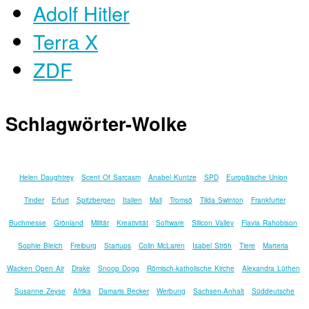
Adolf Hitler
Terra X
ZDF
Schlagwörter-Wolke
Helen Daughtrey
Scent Of Sarcasm
Anabel Kuntze
SPD
Europäische Union
Tinder
Erfurt
Spitzbergen
Italien
Mali
Tromsö
Tilda Swinton
Frankfurter
Buchmesse
Grönland
Militär
Kreativität
Software
Silicon Valley
Flavia Rahobison
Sophie Bleich
Freiburg
Startups
Colin McLaren
Isabel Ströh
Tiere
Marteria
Wacken Open Air
Drake
Snoop Dogg
Römisch-katholische Kirche
Alexandra Lüthen
Susanne Zeyse
Afrika
Damaris Becker
Werbung
Sachsen-Anhalt
Süddeutsche