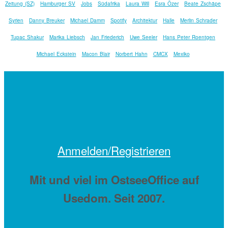
Zeitung (SZ)
Hamburger SV
Jobs
Südafrika
Laura Will
Esra Özer
Beate Zschäpe
Syrien
Danny Breuker
Michael Damm
Spotify
Architektur
Halle
Merlin Schrader
Tupac Shakur
Marika Liebsch
Jan Friederich
Uwe Seeler
Hans Peter Roentgen
Michael Eckstein
Macon Blair
Norbert Hahn
CMCX
Mexiko
Anmelden/Registrieren
Mit
und viel
im OstseeOffice auf
Usedom. Seit 2007.