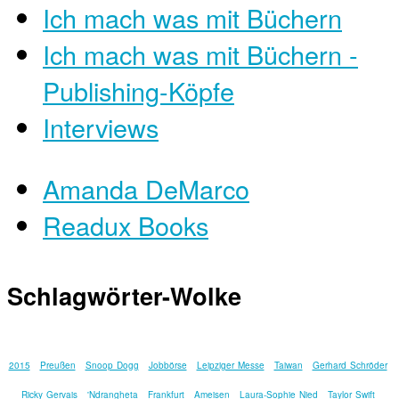
Ich mach was mit Büchern
Ich mach was mit Büchern -
Publishing-Köpfe
Interviews
Amanda DeMarco
Readux Books
Schlagwörter-Wolke
2015
Preußen
Snoop Dogg
Jobbörse
Leipziger Messe
Taiwan
Gerhard Schröder
Ricky Gervais
'Ndrangheta
Frankfurt
Ameisen
Laura-Sophie Nied
Taylor Swift