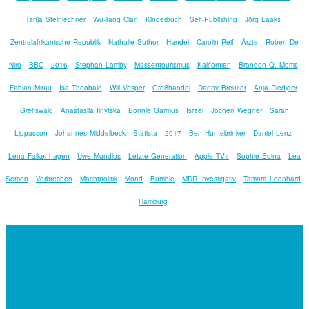
Tanja Steinlechner
Wu-Tang Clan
Kinderbuch
Self-Publishing
Jörg Laaks
Zentralafrikanische Republik
Nathalie Suthor
Handel
Carolin Reif
Ärzte
Robert De
Niro
BBC
2016
Stephan Lamby
Massentourismus
Kalifornien
Brandon Q. Morris
Fabian Mirau
Isa Theobald
Will Vesper
Großhandel
Danny Breuker
Anja Riediger
Greifswald
Anastasiia Ilnytska
Bonnie Garmus
Israel
Jochen Wegner
Sarah
Lippasson
Johannes Middelbeck
Statista
2017
Ben Huntebrinker
Daniel Lenz
Lena Falkenhagen
Uwe Mundlos
Letzte Generation
Apple TV+
Sophie Edina
Lea
Semen
Verbrechen
Machtpolitik
Mond
Bumble
MDR Investigativ
Tamara Leonhard
Hamburg