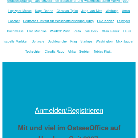
deutschsprachiger Übersetzer/innen literarischer und wissenschaftlicher Werke (VdÜ)
Leipziger Messe
Katja Döhne
Christian Tipke
Jung von Matt
Werbung
Armin
Laschet
Deutsches Institut für Wirtschaftsforschung (DIW)
Eike Köhler
Leipziger
Buchmesse
Uwe Mundlos
Wladimir Putin
Pluto
Zoë Beck
Milan Panek
Laura
Isabelle Marisken
Software
Buchbranche
Prag
Startups
Washington
Mick Jagger
Tschechien
Claudia Rapp
Afrika
Serbien
Tobias Kiwitt
Anmelden/Registrieren
Mit
und viel
im OstseeOffice auf