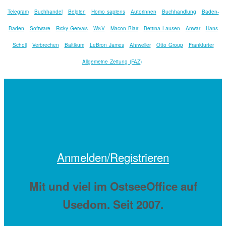
Telegram
Buchhandel
Belgien
Homo sapiens
Autorinnen
Buchhandlung
Baden-
Baden
Software
Ricky Gervais
W&V
Macon Blair
Bettina Lausen
Anwar
Hans
Scholl
Verbrechen
Baltikum
LeBron James
Ahrweiler
Otto Group
Frankfurter
Allgemeine Zeitung (FAZ)
Anmelden/Registrieren
Mit
und viel
im OstseeOffice auf
Usedom. Seit 2007.