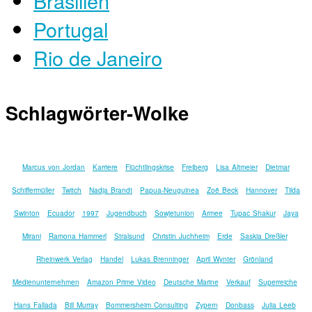
Brasilien
Portugal
Rio de Janeiro
Schlagwörter-Wolke
Marcus von Jordan
Karriere
Flüchtlingskrise
Freiberg
Lisa Altmeier
Dietmar
Schiffermüller
Twitch
Nadja Brandt
Papua-Neuguinea
Zoë Beck
Hannover
Tilda
Swinton
Ecuador
1997
Jugendbuch
Sowjetunion
Armee
Tupac Shakur
Jaya
Mirani
Ramona Hammerl
Stralsund
Christin Juchheim
Erde
Saskia Dreßler
Rheinwerk Verlag
Handel
Lukas Brenninger
April Wynter
Grönland
Medienunternehmen
Amazon Prime Video
Deutsche Marine
Verkauf
Superreiche
Hans Fallada
Bill Murray
Bommersheim Consulting
Zypern
Donbass
Julia Leeb