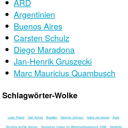
ARD
Argentinien
Buenos Aires
Carsten Schulz
Diego Maradona
Jan-Henrik Gruszecki
Marc Mauricius Quambusch
Schlagwörter-Wolke
Luise Fritsch
Olaf Scholz
Brasilien
Dwayne Johnson
follow me.reports
Ärzte
Bündnis 90/Die Grünen
Deutsches Institut für Wirtschaftsforschung (DIW)
Sieglinde