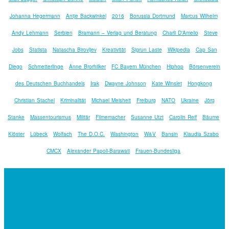
Johanna Hegermann
Antje Backwinkel
2016
Borussia Dortmund
Marcus Wilhelm
Andy Lehmann
Serbien
Bramann – Verlag und Beratung
Charli D'Amelio
Steve
Jobs
Statista
Natascha Birovljev
Kreativität
Sigrun Laste
Wikipedia
Cap San
Diego
Schmetterlinge
Anne Brorhilker
FC Bayern München
Hiphop
Börsenverein
des Deutschen Buchhandels
Irak
Dwayne Johnson
Kate Winslet
Hongkong
Christian Stachel
Kriminalität
Michael Meisheit
Freiburg
NATO
Ukraine
Jörg
Stanke
Massentourismus
Militär
Filmemacher
Susanne Utzt
Carolin Reif
Bäume
Klöster
Lübeck
Wolfach
The D.O.C.
Washington
W&V
Bansin
Klaudia Szabo
CMCX
Alexander Papoli-Barawati
Frauen-Bundesliga