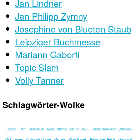
Jan Lindner
Jan Philipp Zymny
Josephine von Blueten Staub
Leipziger Buchmesse
Mariann Gaborfi
Topic Slam
Volly Tanner
Schlagwörter-Wolke
Bitcoin
Iran
Universum
Neue Zürcher Zeitung (NZZ)
Jimmy Donaldson (MrBeast)
Mick Jagger
Christoph Dohne
Medien
Milan Panek
Römisches Reich
Greifswald