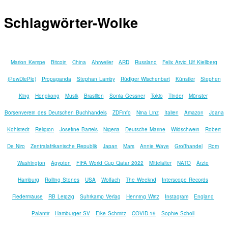
Schlagwörter-Wolke
Marion Kempe
Bitcoin
China
Ahrweiler
ARD
Russland
Felix Arvid Ulf Kjellberg
(PewDiePie)
Propaganda
Stephan Lamby
Rüdiger Wischenbart
Künstler
Stephen
King
Hongkong
Musik
Brasilien
Sonia Gessner
Tokio
Tinder
Münster
Börsenverein des Deutschen Buchhandels
ZDFinfo
Nina Linz
Italien
Amazon
Joana
Kohlstedt
Religion
Josefine Bartels
Nigeria
Deutsche Marine
Wildschwein
Robert
De Niro
Zentralafrikanische Republik
Japan
Mars
Annie Waye
Großhandel
Rom
Washington
Ägypten
FIFA World Cup Qatar 2022
Mittelalter
NATO
Ärzte
Hamburg
Rolling Stones
USA
Wolfach
The Weeknd
Interscope Records
Fledermäuse
RB Leipzig
Suhrkamp Verlag
Henning Wirtz
Instagram
England
Palantir
Hamburger SV
Eike Schmitz
COVID-19
Sophie Scholl