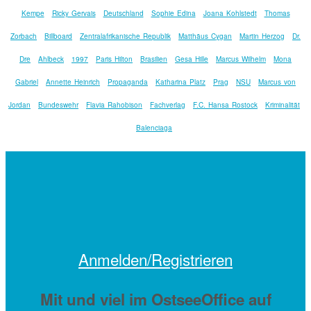
Kempe
Ricky Gervais
Deutschland
Sophie Edina
Joana Kohlstedt
Thomas
Zorbach
Billboard
Zentralafrikanische Republik
Matthäus Cygan
Martin Herzog
Dr.
Dre
Ahlbeck
1997
Paris Hilton
Brasilien
Gesa Hille
Marcus Wilhelm
Mona
Gabriel
Annette Heinrich
Propaganda
Katharina Platz
Prag
NSU
Marcus von
Jordan
Bundeswehr
Flavia Rahobison
Fachverlag
F.C. Hansa Rostock
Kriminalität
Balenciaga
Anmelden/Registrieren
Mit
und viel
im OstseeOffice auf