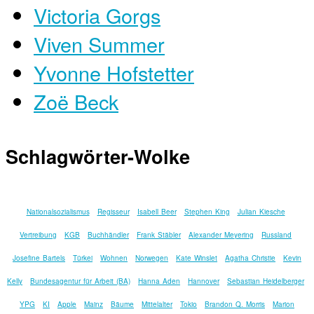
Victoria Gorgs
Viven Summer
Yvonne Hofstetter
Zoë Beck
Schlagwörter-Wolke
Nationalsozialismus
Regisseur
Isabell Beer
Stephen King
Julian Kiesche
Vertreibung
KGB
Buchhändler
Frank Stäbler
Alexander Meyering
Russland
Josefine Bartels
Türkei
Wohnen
Norwegen
Kate Winslet
Agatha Christie
Kevin
Kelly
Bundesagentur für Arbeit (BA)
Hanna Aden
Hannover
Sebastian Heidelberger
YPG
KI
Apple
Mainz
Bäume
Mittelalter
Tokio
Brandon Q. Morris
Marion