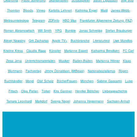
Oklahoma
Paolo Sorrentino
Skandinavien
Schauspieler
Sarah Lippasson
Billy Bob
Thornton
Bloods
Vimeo
Karlotta Lehnert
Kathinka Engel
Wald
James-Webb-
Weltraumteleskop
Telegram
ZDFinfo
HBO Max
Frankfurter Allgemeine Zeitung (FAZ)
Roman Abramowitsch
Will Smith
YPG
Bumble
Jonas Schreijäg
Stefan Brauburger
Alexej Nawalny
Grit Zacharias
Apple TV+
Buchbranche
Literaturtest
Uwe Mundlos
Kristine Kress
Claudia Rapp
Künstler
Marianne Eppelt
Katharina Bendixen
FC Carl
Zeiss Jena
Unterrichtsmaterialien
Musiker
Baden-Baden
Marianna Hillmer
Klaas
Wurtmann
Fachverlag
Jimmy Donaldson (MrBeast)
Nationalsozialismus
Rügen
Buchhändler
Mond
Olaf Scholz
BücherFrauen
München
Sabine Gasparini
Luise
Fritsch
Olga Patlan
Türkei
Kira Gantner
Henrike Böttcher
Liebesgeschichte
Tamara Leonhard
Markdorf
Svenja Nagel
Johanna Hegermann
Sachsen-Anhalt