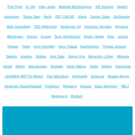
Pink Floyd
Dr. Dre
Vicky Janke
Matthew McConaughey
VfB Stuttgart
Scarlett
Johansson
Tobias Zwior
Recht
ZEIT ONLINE
Urlaub
Carmen Salas
Großhandel
Mark Zuckerberg
TSG Hoffenheim
Hamburger SV
Katharina Vorndran
Raymond
Washington
Kosovo
Europa
Tanja Steinlechner
Kirsten Harder
Doku
Jochen
Klepper
Türkei
Anne Brorhilker
Hans Fallada
Buchbranche
Thomas Zorbach
Zwickau
Insekten
Bolivien
Ayla Dade
Gregor Gysi
Alexandra Lüthen
Michaela
Herold
Reiche
Skandinavien
Bookwire
Sarah Malhus
Görlitz
Belgien
Astronomie
LEANDER WATTIG Medien
Paul McCartney
Kriminalität
Dortmund
Ricarda Wenge
Alexander Papoli-Barawati
ProSieben
Regisseur
Kanada
Klaas Wurtmann
WELT
Werdegang
Bindlach