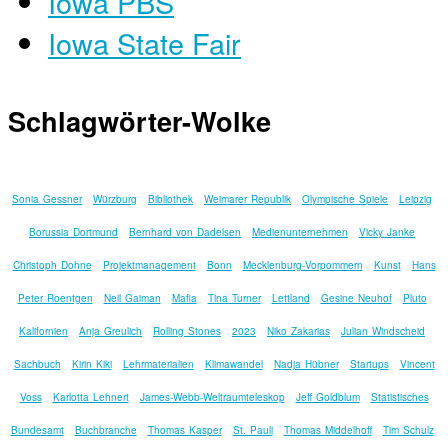
Iowa PBS
Iowa State Fair
Schlagwörter-Wolke
Sonia Gessner
Würzburg
Bibliothek
Weimarer Republik
Olympische Spiele
Leipzig
Borussia Dortmund
Bernhard von Dadelsen
Medienunternehmen
Vicky Janke
Christoph Dohne
Projektmanagement
Bonn
Mecklenburg-Vorpommern
Kunst
Hans
Peter Roentgen
Neil Gaiman
Mafia
Tina Turner
Lettland
Gesine Neuhof
Pluto
Kalifornien
Anja Greulich
Rolling Stones
2023
Niko Zakarias
Julian Windscheid
Sachbuch
Kirin Kiki
Lehrmaterialien
Klimawandel
Nadja Hübner
Startups
Vincent
Voss
Karlotta Lehnert
James-Webb-Weltraumteleskop
Jeff Goldblum
Statistisches
Bundesamt
Buchbranche
Thomas Kasper
St. Pauli
Thomas Middelhoff
Tim Schulz