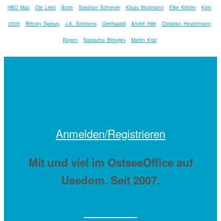
HBO Max
Ole Liebl
Ärzte
Stephan Schreyer
Klaas Wurtmann
Eike Köhler
Köln
2005
Britney Spears
J.K. Simmons
Greifswald
André Hille
Christian Hestermann
Rügen
Natascha Birovljev
Martin Krist
Anmelden/Registrieren
Mit
und viel
im OstseeOffice auf
Usedom. Seit 2007.