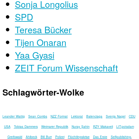
Sonja Longolius
SPD
Teresa Bücker
Tijen Onaran
Yaa Gyasi
ZEIT Forum Wissenschaft
Schlagwörter-Wolke
Leander Wattig
Sean Combs
NZZ Format
Lektorat
Balenciaga
Svenja Nagel
CDU
USA
Tobias Dammers
Weimarer Republik
Nuray Şahin
RZY Makaveli
LIT:potsdam
Greifswald
Ahlbeck
Bill Burr
Polizei
Flüchtlingskrise
Das Erste
Selfpublishing-