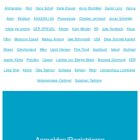
Afghanistan
Rom
Hans Scholl
Katja Krause
Anne Brorhilker
Daniel Lenz
Hanna
Aden
Bindlach
ASASSN-15lh
Propaganda
Christian Jentzsch
Jonas Schreijäg
follow me.reports
DER SPIEGEL
Klöster
Kate Winslet
BR
Julia Hombach
Klaus
Filbry
Marianne Eppelt
Markus Anfang
Uwe Böhnhardt
USA
Silvia Schmidt-Kahlert
Reisen
Griechenland
Wien
Uschi Hansen
Pink Floyd
Sachbuch
Island
Stuttgart
Jasmin Klofta
Preußen
Casper
Laetitia von Baeyer-Nickol
Borussia Dortmund
DDR
Lokal Shirt
Kirche
Tilda Swinton
Software
Belgien
Ritter
Literaturhaus Lettrétage
Verlagsgruppe Oetinger
Sulaiman Tadmory
Anmelden/Registrieren