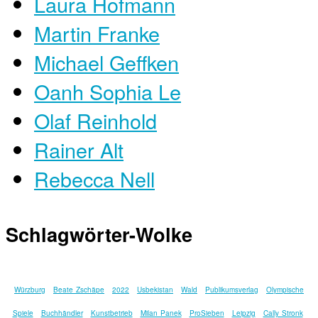
Laura Hofmann
Martin Franke
Michael Geffken
Oanh Sophia Le
Olaf Reinhold
Rainer Alt
Rebecca Nell
Schlagwörter-Wolke
Würzburg
Beate Zschäpe
2022
Usbekistan
Wald
Publikumsverlag
Olympische
Spiele
Buchhändler
Kunstbetrieb
Milan Panek
ProSieben
Leipzig
Cally Stronk