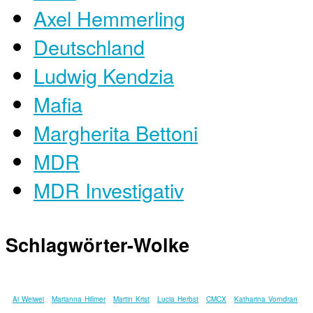
Axel Hemmerling
Deutschland
Ludwig Kendzia
Mafia
Margherita Bettoni
MDR
MDR Investigativ
Schlagwörter-Wolke
Ai Weiwei
Marianna Hillmer
Martin Krist
Lucia Herbst
CMCX
Katharina Vorndran