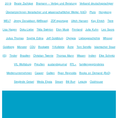
2019
Beate Zschäpe
Bramann – Verlag und Beratung
Verband deutschsprachiger
Übersetzer/innen literarischer und wissenschaftlicher Werke (VdÜ)
Pluto
Hongkong
WELT
Jimmy Donaldson (MrBeast)
ZDF.reportage
Ulrich Hansen
Kay Ehrich
Tiere
Lisa Hagen
Doku-Liebe
Tilda Swinton
Elon Musk
Finnland
Julia Kuhn
Leo Spors
Julius Thomas
Sophie Edina
Jeff Goldblum
Olympia
Liebesgeschichte
Whoopi
Goldberg
Münster
CDU
Bookwire
Y-Kollektiv
Ärzte
Toni Servillo
Islamischer Staat
(IS)
Tinder
Brasilien
Christian Twente
Thomas Mann
Wissen
Indien
Eike Schmitz
VfL Wolfsburg
Preußen
auslandsjournal
RTL+
familiengegründetes
Medienunternehmen
Casper
Gallien
Ryan Reynolds
Books on Demand (BoD)
Sieglinde Geisel
Weda Elysia
Steam
Bill Burr
Leipzig
Clubhouse