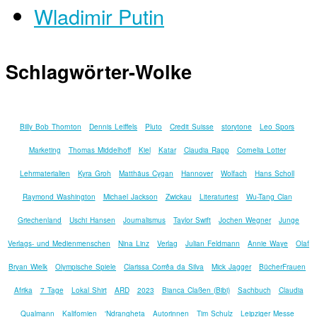
Wladimir Putin
Schlagwörter-Wolke
Billy Bob Thornton
Dennis Leiffels
Pluto
Credit Suisse
storytone
Leo Spors
Marketing
Thomas Middelhoff
Kiel
Katar
Claudia Rapp
Cornelia Lotter
Lehrmaterialien
Kyra Groh
Matthäus Cygan
Hannover
Wolfach
Hans Scholl
Raymond Washington
Michael Jackson
Zwickau
Literaturtest
Wu-Tang Clan
Griechenland
Uschi Hansen
Journalismus
Taylor Swift
Jochen Wegner
Junge
Verlags- und Medienmenschen
Nina Linz
Verlag
Julian Feldmann
Annie Waye
Olaf
Bryan Wielk
Olympische Spiele
Clarissa Corrêa da Silva
Mick Jagger
BücherFrauen
Afrika
7 Tage
Lokal Shirt
ARD
2023
Bianca Claßen (Bibi)
Sachbuch
Claudia
Qualmann
Kalifornien
'Ndrangheta
Autorinnen
Tim Schulz
Leipziger Messe