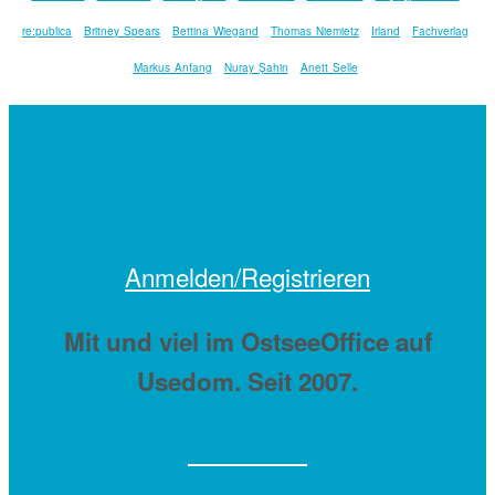
re:publica
Britney Spears
Bettina Wiegand
Thomas Niemietz
Irland
Fachverlag
Markus Anfang
Nuray Şahin
Anett Selle
Anmelden/Registrieren
Mit
und viel
im OstseeOffice auf
Usedom. Seit 2007.