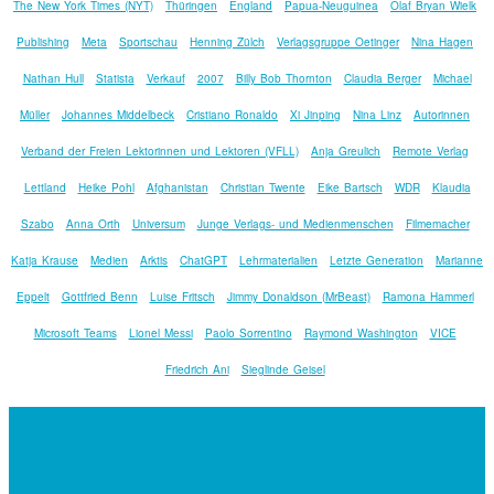
The New York Times (NYT)
Thüringen
England
Papua-Neuguinea
Olaf Bryan Wielk
Publishing
Meta
Sportschau
Henning Zülch
Verlagsgruppe Oetinger
Nina Hagen
Nathan Hull
Statista
Verkauf
2007
Billy Bob Thornton
Claudia Berger
Michael
Müller
Johannes Middelbeck
Cristiano Ronaldo
Xi Jinping
Nina Linz
Autorinnen
Verband der Freien Lektorinnen und Lektoren (VFLL)
Anja Greulich
Remote Verlag
Lettland
Heike Pohl
Afghanistan
Christian Twente
Eike Bartsch
WDR
Klaudia
Szabo
Anna Orth
Universum
Junge Verlags- und Medienmenschen
Filmemacher
Katja Krause
Medien
Arktis
ChatGPT
Lehrmaterialien
Letzte Generation
Marianne
Eppelt
Gottfried Benn
Luise Fritsch
Jimmy Donaldson (MrBeast)
Ramona Hammerl
Microsoft Teams
Lionel Messi
Paolo Sorrentino
Raymond Washington
VICE
Friedrich Ani
Sieglinde Geisel