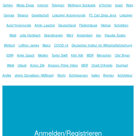
Gehlen
Weda Elysia
Internet
Telegram
Wolfgang Schäuble
&Töchter
Israel
Ricky
Gervais
Belarus
Gesellschaft
Leipziger Autorenrunde
FC Carl Zeiss Jena
Leipziger
Autor*innenrunde
Armin Laschet
Deutschland
Fledermäuse
Hiphop
Schreiben
Wald
Julia Hombach
Skandinavien
W&V
Amsterdam
Iran
Klaudia Szabo
Wolfach
LeBron James
Mainz
COVID-19
Deutsches Institut für Wirtschaftsforschung
(DIW)
Anke Gasch
Medien
Taylor Swift
Kirin Kiki
WDR
Menschen
Olaf Bryan
Wielk
Urlaub
Anton Zirk
Amazon Prime Video
MDR
Charli D'Amelio
Stuttgart
Antike
Jimmy Donaldson (MrBeast)
Recht
Schimpansen
Italien
Bremen
Architektur
Anmelden/Registrieren