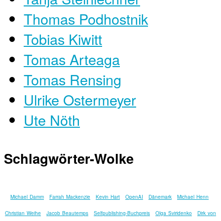
Thomas Podhostnik
Tobias Kiwitt
Tomas Arteaga
Tomas Rensing
Ulrike Ostermeyer
Ute Nöth
Schlagwörter-Wolke
Michael Damm
Farrah Mackenzie
Kevin Hart
OpenAI
Dänemark
Michael Henn
Christian Weihe
Jacob Beautemps
Selfpublishing-Buchpreis
Olga Sviridenko
Dirk von