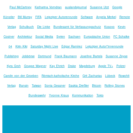
Paul McCartney
Katharina Vorndran
auslandsjournal
Susanne Utzt
Google
Künstler
Bill Murray
FIFA
Leipziger Autorenrunde
Software
Angela Merkel
Remote
Verlag
Schulbuch
Die Linke
Bundesamt für Verfassungsschutz
Kosovo
Kevin
Costner
Architektur
Social Media
Syrien
Sachsen
Europäische Union
FC Schalke
04
Kirin Kiki
Saturday Night Live
Edgar Ramírez
Leipziger Autor*innenrunde
Publishing
Jobbörse
Dortmund
Frank Baumann
Josefine Bartels
Susanne Zeyse
Kyra Groh
Gruppe Wagner
Kay Ehrich
Drake
Magdeburg
Apple TV+
Polizei
Carolin von der Groeben
Römisch-katholische Kirche
Grit Zacharias
Lübeck
Rowohlt
Verlag
Bansin
Taiwan
Sonia Gessner
Saskia Dreßler
Bitcoin
Rolling Stones
Bundeswehr
Yvonne Kraus
Kommunikation
Tokio