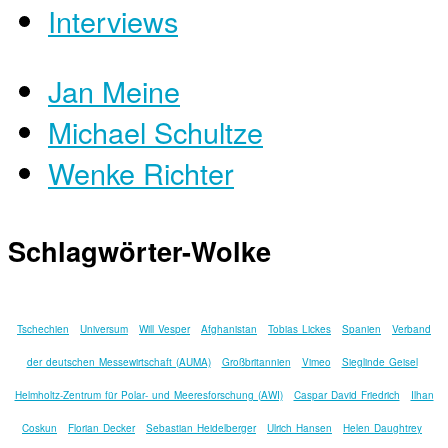
Interviews
Jan Meine
Michael Schultze
Wenke Richter
Schlagwörter-Wolke
Tschechien
Universum
Will Vesper
Afghanistan
Tobias Lickes
Spanien
Verband
der deutschen Messewirtschaft (AUMA)
Großbritannien
Vimeo
Sieglinde Geisel
Helmholtz-Zentrum für Polar- und Meeresforschung (AWI)
Caspar David Friedrich
Ilhan
Coskun
Florian Decker
Sebastian Heidelberger
Ulrich Hansen
Helen Daughtrey