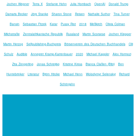
Jochen Wegner
Terra X
Stefanie Hohn
Julia Hombach
OpenAI
Donald Trump
Damaris Becker
Jörg Stanke
Sharon Stone
Reisen
Nathalie Suthor
Tina Turner
Bansin
Sebastian Fitzek
Katar
Pussy Riot
2018
Meßkirch
Olivia Colman
Milchstraße
Zentralafrikanische Republik
Russland
Martin Scorsese
Jochen Klepper
Martin Herzog
Selfpublishing-Buchpreis
Börsenverein des Deutschen Buchhandels
Olli
Schulz
Audible
Annegret Kramp-Karrenbauer
2020
Michael Kappler
Alex Hormozi
Zita Zengerling
Jonas Schreijäg
Kristine Kress
Bianca Claßen (Bibi)
Ben
Huntebrinker
Literatur
Björn Höcke
Michael Henn
Wolodymyr Selenskyj
Richard
Schönjahn