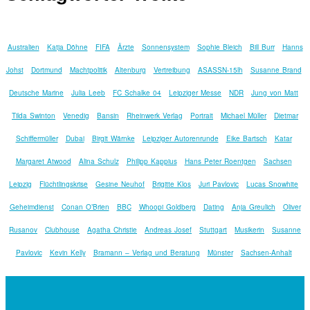
Australien
Katja Döhne
FIFA
Ärzte
Sonnensystem
Sophie Bleich
Bill Burr
Hanns
Johst
Dortmund
Machtpolitik
Altenburg
Vertreibung
ASASSN-15lh
Susanne Brand
Deutsche Marine
Julia Leeb
FC Schalke 04
Leipziger Messe
NDR
Jung von Matt
Tilda Swinton
Venedig
Bansin
Rheinwerk Verlag
Portrait
Michael Müller
Dietmar
Schiffermüller
Dubai
Birgit Wärnke
Leipziger Autorenrunde
Eike Bartsch
Katar
Margaret Atwood
Alina Schulz
Philipp Kappius
Hans Peter Roentgen
Sachsen
Leipzig
Flüchtlingskrise
Gesine Neuhof
Brigitte Klos
Juri Pavlovic
Lucas Snowhite
Geheimdienst
Conan O’Brien
BBC
Whoopi Goldberg
Dating
Anja Greulich
Oliver
Rusanov
Clubhouse
Agatha Christie
Andreas Josef
Stuttgart
Musikerin
Susanne
Pavlovic
Kevin Kelly
Bramann – Verlag und Beratung
Münster
Sachsen-Anhalt