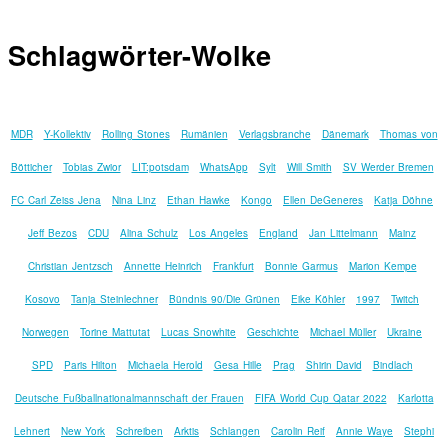
Schlagwörter-Wolke
MDR
Y-Kollektiv
Rolling Stones
Rumänien
Verlagsbranche
Dänemark
Thomas von
Bötticher
Tobias Zwior
LIT:potsdam
WhatsApp
Sylt
Will Smith
SV Werder Bremen
FC Carl Zeiss Jena
Nina Linz
Ethan Hawke
Kongo
Ellen DeGeneres
Katja Döhne
Jeff Bezos
CDU
Alina Schulz
Los Angeles
England
Jan Littelmann
Mainz
Christian Jentzsch
Annette Heinrich
Frankfurt
Bonnie Garmus
Marion Kempe
Kosovo
Tanja Steinlechner
Bündnis 90/Die Grünen
Eike Köhler
1997
Twitch
Norwegen
Torine Mattutat
Lucas Snowhite
Geschichte
Michael Müller
Ukraine
SPD
Paris Hilton
Michaela Herold
Gesa Hille
Prag
Shirin David
Bindlach
Deutsche Fußballnationalmannschaft der Frauen
FIFA World Cup Qatar 2022
Karlotta
Lehnert
New York
Schreiben
Arktis
Schlangen
Carolin Reif
Annie Waye
Stephi