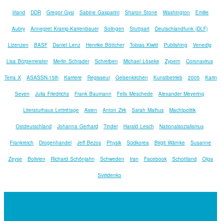
Irland
DDR
Gregor Gysi
Sabine Gasparini
Sharon Stone
Washington
Emilie
Aubry
Annegret Kramp-Karrenbauer
Solingen
Stuttgart
Deutschlandfunk (DLF)
Lizenzen
BASF
Daniel Lenz
Henrike Böttcher
Tobias Kiwitt
Publishing
Venedig
Lisa Borgemeister
Merlin Schrader
Schreiben
Michael Löseke
Zypern
Coronavirus
Terra X
ASASSN-15lh
Karriere
Regisseur
Gelsenkirchen
Kunstbetrieb
2005
Karin
Seven
Julia Friedrichs
Frank Baumann
Felix Meschede
Alexander Meyering
Literaturhaus Lettrétage
Asien
Anton Zirk
Sarah Malhus
Machtpolitik
Ostdeutschland
Johanna Gerhard
Tinder
Harald Lesch
Nationalsozialismus
Frankreich
Drogenhandel
Jeff Bezos
Physik
Südkorea
Birgit Wärnke
Susanne
Zeyse
Bolivien
Richard Schönjahn
Schweden
Iran
Facebook
Schottland
Olga
Sviridenko