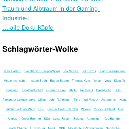
Traum und Albtraum in der Gaming-
Industrie«
… alle Doku-Köpfe
Schlagwörter-Wolke
Ilhan Coskun
Laetitia von Baeyer-Nickol
Lea Semen
Jeff Bezos
Junge Verlags- und
Medienmenschen
Isabel Ströh
Baden-Baden
Thomas Karg
Vincent Voss
Klaus-W.
Bramann
Kreativwirtschaft
Gunnar Krupp
BASF
Tourismus
Doku-Liebe
Doku
Alexander Lukaschenko
Militär
John Ruhrmann
Tiere
Will Vesper
Astronomie
Neue
Zürcher Zeitung (NZZ)
DDR
Caspar David Friedrich
Wissen
Ostdeutschland
Lisa
Altmeier
Oliver Bronner
USA
Luise Fritsch
Belarus
Autorinnen
Großhandel
Barack Obama
Luxemburg
Musik
MDR
Mecklenburg-Vorpommern
Sportschau