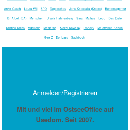
Anke Gasch
Laura Will
SPD
Tagesschau
Jens Knossalla (Knossi)
Bundesagentur
für Arbeit (BA)
Menschen
Ursula Hahnenberg
Sarah Malhus
Lego
Das Erste
Kristine Kress
Musikerin
Marketing
Alexej Nawalny
Disney+
Mit offenen Karten
Gen Z
Donbass
Sachbuch
Anmelden/Registrieren
Mit
und viel
im OstseeOffice auf
Usedom. Seit 2007.