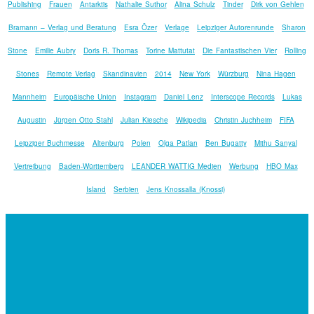
Publishing
Frauen
Antarktis
Nathalie Suthor
Alina Schulz
Tinder
Dirk von Gehlen
Bramann – Verlag und Beratung
Esra Özer
Verlage
Leipziger Autorenrunde
Sharon
Stone
Emilie Aubry
Doris R. Thomas
Torine Mattutat
Die Fantastischen Vier
Rolling
Stones
Remote Verlag
Skandinavien
2014
New York
Würzburg
Nina Hagen
Mannheim
Europäische Union
Instagram
Daniel Lenz
Interscope Records
Lukas
Augustin
Jürgen Otto Stahl
Julian Kiesche
Wikipedia
Christin Juchheim
FIFA
Leipziger Buchmesse
Altenburg
Polen
Olga Patlan
Ben Bugatty
Mithu Sanyal
Vertreibung
Baden-Württemberg
LEANDER WATTIG Medien
Werbung
HBO Max
Island
Serbien
Jens Knossalla (Knossi)