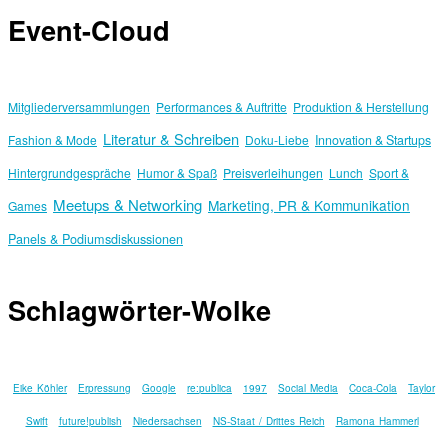
Event-Cloud
Mitgliederversammlungen
Performances & Auftritte
Produktion & Herstellung
Literatur & Schreiben
Fashion & Mode
Doku-Liebe
Innovation & Startups
Hintergrundgespräche
Humor & Spaß
Preisverleihungen
Lunch
Sport &
Meetups & Networking
Marketing, PR & Kommunikation
Games
Panels & Podiumsdiskussionen
Schlagwörter-Wolke
Eike Köhler
Erpressung
Google
re:publica
1997
Social Media
Coca-Cola
Taylor
Swift
future!publish
Niedersachsen
NS-Staat / Drittes Reich
Ramona Hammerl