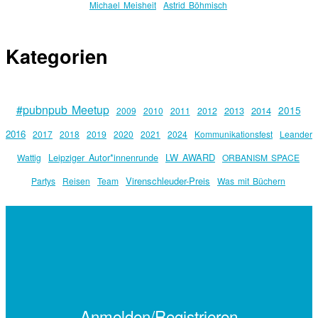
Michael Meisheit
Astrid Böhmisch
Kategorien
#pubnpub Meetup
2015
2013
2014
2009
2010
2011
2012
2016
2017
2018
2019
2020
2021
2024
Kommunikationsfest
Leander
Leipziger Autor*innenrunde
LW AWARD
Wattig
ORBANISM SPACE
Virenschleuder-Preis
Partys
Reisen
Team
Was mit Büchern
Anmelden/Registrieren