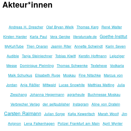
Akteur*innen
Andreas H. Drescher
Olaf Bryan Wielk
Thomas Karg
René Walter
Goethe-Institut
Kirsten Harder
Karla Paul
Vera Gercke
literaturcafe.de
MyKuhTube
Tijen Onaran
Jasmin Riter
Annette Schwindt
Karin Seven
Audible
Tanja Steinlechner
Tobias Kiwitt
Kerstin Hoffmann
Leipziger
Messe
Dominique Pleimling
Thomas Schwenke
Textehexe
Vodkaria
Maik Schurkus
Elisabeth Ruge
Moskau
Fine Nitschke
Marcus von
Jordan
Anja Räßler
Mittwald
Lucas Snowhite
Matthias Matting
Julia
Zieschang
Johanna Hegermann
agrarheute
Buchmesse Moskau
Verbrecher Verlag
der selfpublisher
Instagram
Aline von Drateln
Carsten Raimann
Julian Sorge
Katja Keweritsch
Marah Woolf
Jim
Avignon
Lena Falkenhagen
Polizei Frankfurt am Main
April Wynter