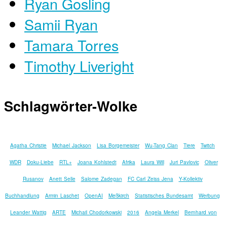
Ryan Gosling
Samii Ryan
Tamara Torres
Timothy Liveright
Schlagwörter-Wolke
Agatha Christie
Michael Jackson
Lisa Borgemeister
Wu-Tang Clan
Tiere
Twitch
WDR
Doku-Liebe
RTL+
Joana Kohlstedt
Afrika
Laura Will
Juri Pavlovic
Oliver
Rusanov
Anett Selle
Salome Zadegan
FC Carl Zeiss Jena
Y-Kollektiv
Buchhandlung
Armin Laschet
OpenAI
Meßkirch
Statistisches Bundesamt
Werbung
Leander Wattig
ARTE
Michail Chodorkowski
2016
Angela Merkel
Bernhard von