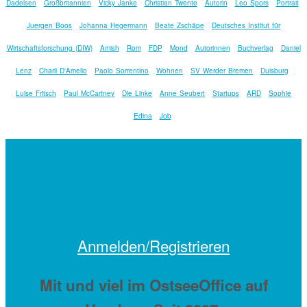
Dadelsen
Großbritannien
Vicky Janke
Christian Twente
Autorin
Leo Spors
Portrait
Juergen Boos
Johanna Hegermann
Beate Zschäpe
Deutsches Institut für
Wirtschaftsforschung (DIW)
Amish
Rom
FDP
Mond
Autorinnen
Buchverlag
Daniel
Lenz
Charli D'Amelio
Paolo Sorrentino
Wohnen
SV Werder Bremen
Duisburg
Luise Fritsch
Paul McCartney
Die Linke
Anne Seubert
Startups
ARD
Sophie
Edina
Job
Anmelden/Registrieren
Mit
und viel
im OstseeOffice auf