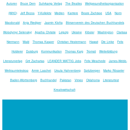
Autoren
Bruce Dern
Suhrkamp Verlag
The Beatles
Weltgesundheitsorganisation
(WHO)
Jeff Bezos
Y-Kollektiv
Medien
Karriere
Beate Zschäpe
USA
Norm
Macdonald
Anja Riediger
Jasmin Klofta
Börsenverein des Deutschen Buchhandels
Wolodymyr Selenskyj
Agatha Christie
Leipzig
Ukraine
Klöster
Washington
Clarissa
Niermann
Wald
Thomas Kasper
Christian Hestermann
Hawaii
Die Linke
Felix
Holderer
Duisburg
Kommunikation
Thomas Karg
Tromsö
Weiterbildung
Literaturverlag
Grit Zacharias
LEANDER WATTIG Jobs
Felix Meschede
James-Webb-
Weltraumteleskop
Armin Laschet
Ursula Hahnenberg
Spitzbergen
Marko Rösseler
Baden-Württemberg
Buchhandel
Pakistan
Vimeo
Oklahoma
Literaturtest
Kreativwirtschaft