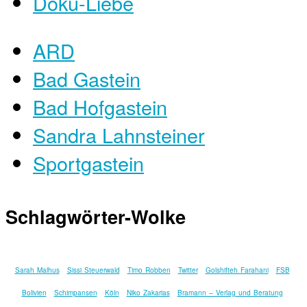
Doku-Liebe
ARD
Bad Gastein
Bad Hofgastein
Sandra Lahnsteiner
Sportgastein
Schlagwörter-Wolke
Sarah Malhus
Sissi Steuerwald
Timo Robben
Twitter
Golshifteh Farahani
FSB
Bolivien
Schimpansen
Köln
Niko Zakarias
Bramann – Verlag und Beratung