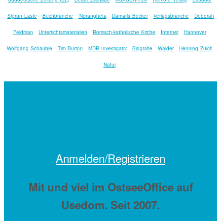
Sigrun Laste
Buchbranche
'Ndrangheta
Damaris Becker
Verlagsbranche
Deborah
Feldman
Unterrichtsmaterialien
Römisch-katholische Kirche
Internet
Hannover
Wolfgang Schäuble
Tim Burton
MDR Investigativ
Biografie
Wälder
Henning Zülch
Natur
Anmelden/Registrieren
Mit
und viel
im OstseeOffice auf
Usedom. Seit 2007.