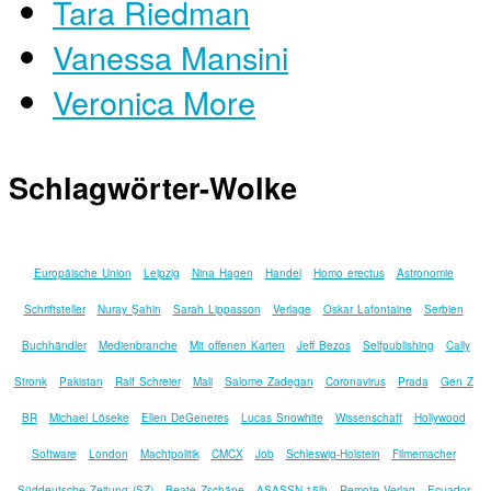
Tara Riedman
Vanessa Mansini
Veronica More
Schlagwörter-Wolke
Europäische Union
Leipzig
Nina Hagen
Handel
Homo erectus
Astronomie
Schriftsteller
Nuray Şahin
Sarah Lippasson
Verlage
Oskar Lafontaine
Serbien
Buchhändler
Medienbranche
Mit offenen Karten
Jeff Bezos
Selfpublishing
Cally
Stronk
Pakistan
Ralf Schreier
Mali
Salome Zadegan
Coronavirus
Prada
Gen Z
BR
Michael Löseke
Ellen DeGeneres
Lucas Snowhite
Wissenschaft
Hollywood
Software
London
Machtpolitik
CMCX
Job
Schleswig-Holstein
Filmemacher
Süddeutsche Zeitung (SZ)
Beate Zschäpe
ASASSN-15lh
Remote Verlag
Ecuador