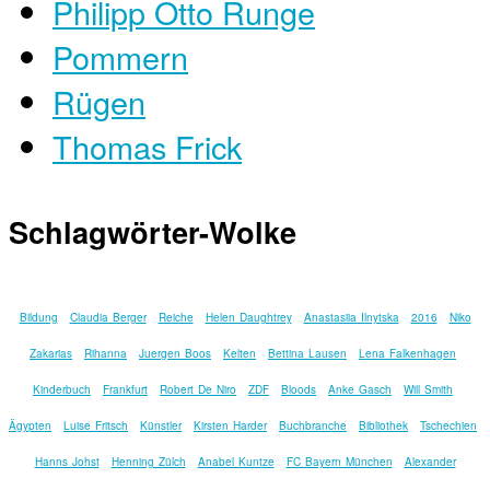
Philipp Otto Runge
Pommern
Rügen
Thomas Frick
Schlagwörter-Wolke
Bildung
Claudia Berger
Reiche
Helen Daughtrey
Anastasiia Ilnytska
2016
Niko
Zakarias
Rihanna
Juergen Boos
Kelten
Bettina Lausen
Lena Falkenhagen
Kinderbuch
Frankfurt
Robert De Niro
ZDF
Bloods
Anke Gasch
Will Smith
Ägypten
Luise Fritsch
Künstler
Kirsten Harder
Buchbranche
Bibliothek
Tschechien
Hanns Johst
Henning Zülch
Anabel Kuntze
FC Bayern München
Alexander