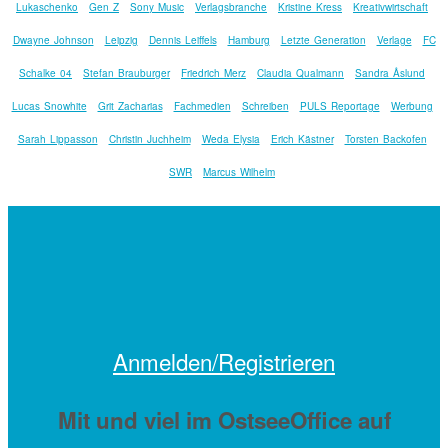
Lukaschenko
Gen Z
Sony Music
Verlagsbranche
Kristine Kress
Kreativwirtschaft
Dwayne Johnson
Leipzig
Dennis Leiffels
Hamburg
Letzte Generation
Verlage
FC
Schalke 04
Stefan Brauburger
Friedrich Merz
Claudia Qualmann
Sandra Åslund
Lucas Snowhite
Grit Zacharias
Fachmedien
Schreiben
PULS Reportage
Werbung
Sarah Lippasson
Christin Juchheim
Weda Elysia
Erich Kästner
Torsten Backofen
SWR
Marcus Wilhelm
Anmelden/Registrieren
Mit
und viel
im OstseeOffice auf