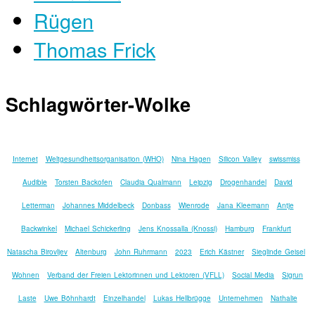
Rügen
Thomas Frick
Schlagwörter-Wolke
Internet
Weltgesundheitsorganisation (WHO)
Nina Hagen
Silicon Valley
swissmiss
Audible
Torsten Backofen
Claudia Qualmann
Leipzig
Drogenhandel
David
Letterman
Johannes Middelbeck
Donbass
Wienrode
Jana Kleemann
Antje
Backwinkel
Michael Schickerling
Jens Knossalla (Knossi)
Hamburg
Frankfurt
Natascha Birovljev
Altenburg
John Ruhrmann
2023
Erich Kästner
Sieglinde Geisel
Wohnen
Verband der Freien Lektorinnen und Lektoren (VFLL)
Social Media
Sigrun
Laste
Uwe Böhnhardt
Einzelhandel
Lukas Hellbrügge
Unternehmen
Nathalie