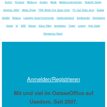
Suthor
Finnland
Werbung
Kurden
Musik
Medienunternehmen
Rowohlt Verlag
Stephan Alfter
Weda Elysia
FIFA World Cup Qatar 2022
FC Carl Zeiss Jena
Saskia
Dreßler
Belarus
Leipziger Autor*innenrunde
Ostdeutschland
Großhandel
Olympische
Spiele
KI
ARD
Klöster
Klaus Filbry
Architektur
Türkei
Leipzig
Ayla Dade
Römisches Reich
Anmelden/Registrieren
Mit
und viel
im OstseeOffice auf
Usedom. Seit 2007.