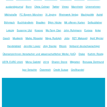
auslandsjournal
Bonn
Olivia Colman
Twitter
Vimeo
Mannheim
Unternehmen
Milchstraße
FC Bayern München
Xi Jinping
Rheinwerk Verlag
Machtpolitik
Astrid
Böhmisch
Buchhändlerin
Brasilien
Björn Höcke
Mit offenen Karten
Selfpublisher
Leipzig
Susanne Utzt
Kosovo
Wu-Tang Clan
John Ruhrmann
Europa
Anke
Gasch
Musikerin
Marko Rösseler
Maya Rudolph
Jobs
RZY Makaveli
April Wynter
Handelsblatt
Jennifer Lopez
Jörg Stanke
Bitcoin
Verband deutschsprachiger
Übersetzer/innen literarischer und wissenschaftlicher Werke (VdÜ)
Drake
Kathrin Rüstig
UEFA EURO 2020
Mona Gabriel
2016
Sharon Stone
Migration
Borussia Dortmund
Igor Setschin
Österreich
Credit Suisse
Großhandel