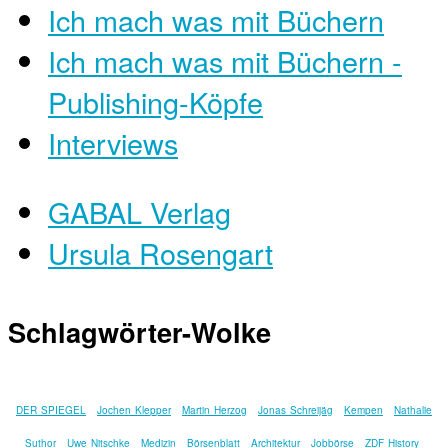
Ich mach was mit Büchern
Ich mach was mit Büchern -
Publishing-Köpfe
Interviews
GABAL Verlag
Ursula Rosengart
Schlagwörter-Wolke
DER SPIEGEL
Jochen Klepper
Martin Herzog
Jonas Schreijäg
Kempen
Nathalie
Suthor
Uwe Nitschke
Medizin
Börsenblatt
Architektur
Jobbörse
ZDF History