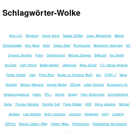
Schlagwörter-Wolke
Nina Linz
Würzburg
Ursula Arens
Saskia Dreßler
Julian Windscheid
Michail
Chodorkowski
Elon Musk
2023
Tobias Zwior
Buchhandel
Wolodymyr Selenskyj
SG
Dynamo Dresden
Polen
Griechenland
Michael Stragies
Billboard
Ina Seidel
YouTube
Cally Stronk
Baden-Baden
Oklahoma
Alina Schulz
F.C. Hansa Rostock
Florian Decker
Jobs
Petra Blum
Books on Demand (BoD)
Iran
STRG_F
Maya
Rudolph
Bettina Wiegand
Angela Merkel
ZDFzeit
Julian Kiesche
Bundesamt für
Verfassungsschutz
Indien
RTL+
Bansin
Design
Ellen DeGeneres
Schmetterlinge
Dubai
Thomas Niemietz
Dominik Graf
Frank Stäbler
ARD
Alena Jabarine
Michael
Jackson
Lisa Altmeier
Andy Lehmann
Lizenzen
Norwegen
2007
Lettland
ZDFinfo
Bianca Claßen (Bibi)
Fabian Mirau
Filmemacher
Statistisches Bundesamt