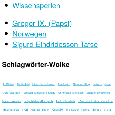
Wissensperlen
Gregor IX. (Papst)
Norwegen
Sigurd Eindridesson Tafse
Schlagwörter-Wolke
Ai Weiwei
Haftbefehl
Mirko Drotschmann
Frankreich
Stephen King
Belarus
Gucci
Jörg Meuthen
Römisch-katholische Kirche
Unterrichtsmaterialien
Michael Schickerling
Marko Rösseler
Selfpublishing-Buchpreis
Astrid Böhmisch
Börsenverein des Deutschen
Buchhandels
VICE
Nathalie Suthor
ChatGPT
Ina Seidel
Nigeria
Europa
China