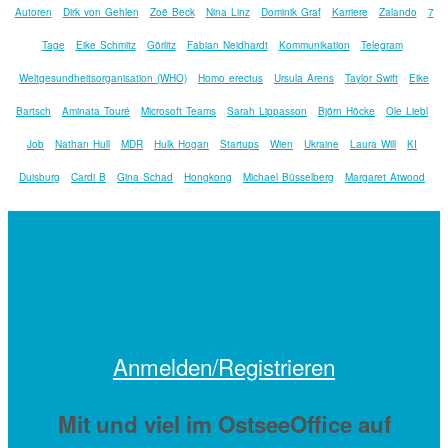
Autoren
Dirk von Gehlen
Zoë Beck
Nina Linz
Dominik Graf
Karriere
Zalando
7
Tage
Eike Schmitz
Görlitz
Fabian Neidhardt
Kommunikation
Telegram
Weltgesundheitsorganisation (WHO)
Homo erectus
Ursula Arens
Taylor Swift
Eike
Bartsch
Aminata Touré
Microsoft Teams
Sarah Lippasson
Björn Höcke
Ole Liebl
Job
Nathan Hull
MDR
Hulk Hogan
Startups
Wien
Ukraine
Laura Will
KI
Duisburg
Cardi B
Gina Schad
Hongkong
Michael Büsselberg
Margaret Atwood
Anmelden/Registrieren
Mit
und viel
im OstseeOffice auf