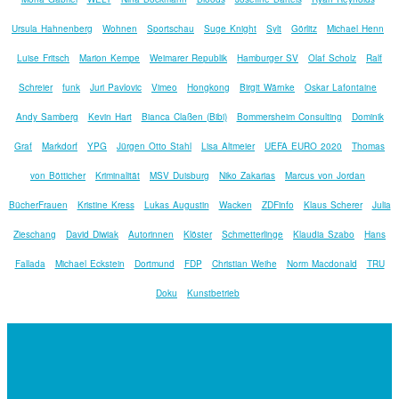
Ursula Hahnenberg
Wohnen
Sportschau
Suge Knight
Sylt
Görlitz
Michael Henn
Luise Fritsch
Marion Kempe
Weimarer Republik
Hamburger SV
Olaf Scholz
Ralf
Schreier
funk
Juri Pavlovic
Vimeo
Hongkong
Birgit Wärnke
Oskar Lafontaine
Andy Samberg
Kevin Hart
Bianca Claßen (Bibi)
Bommersheim Consulting
Dominik
Graf
Markdorf
YPG
Jürgen Otto Stahl
Lisa Altmeier
UEFA EURO 2020
Thomas
von Bötticher
Kriminalität
MSV Duisburg
Niko Zakarias
Marcus von Jordan
BücherFrauen
Kristine Kress
Lukas Augustin
Wacken
ZDFinfo
Klaus Scherer
Julia
Zieschang
David Diwiak
Autorinnen
Klöster
Schmetterlinge
Klaudia Szabo
Hans
Fallada
Michael Eckstein
Dortmund
FDP
Christian Weihe
Norm Macdonald
TRU
Doku
Kunstbetrieb