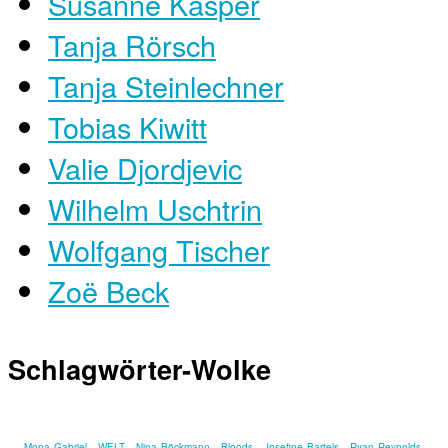
Susanne Kasper
Tanja Rörsch
Tanja Steinlechner
Tobias Kiwitt
Valie Djordjevic
Wilhelm Uschtrin
Wolfgang Tischer
Zoë Beck
Schlagwörter-Wolke
Mona Gabriel
WELT
Nina Böckmann
Bloods
Josefine Bartels
Ryan Reynolds