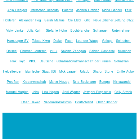
Anja Riediger
Interscope Records
Palantir
Jochen Grabler
Mona Gabriel
Felix
Holderer
Alexander Tieg
Sarah Malhus
Ole Liebl
GfK
Neue Zürcher Zeitung (NZZ)
Vicky Janke
Julia Kuhn
Stefanie Hohn
Buchbranche
Schlangen
Unternehmen
Hamburger SV
Tobias Kiwitt
Drake
Ritter
Leander Wattig
Verlage
Schreiben
Ostsee
Christian Jentzsch
2007
Salome Zadegan
Sabine Gasparini
München
Pink Floyd
VICE
Deutsche Fußballnationalmannschaft der Frauen
Sebastian
Heidelberger
Islamischer Staat (IS)
Mick Jagger
Urlaub
Sharon Stone
Emilie Aubry
Preußen
Kreativwirtschaft
Martin Herzog
Nina Böckmann
Europa
Klimawandel
Manuel Möglich
Jobs
Lisa Hagen
April Wynter
Jewgeni Prigoschin
Cally Stronk
Ethan Hawke
Nationalsozialismus
Deutschland
Oliver Bronner