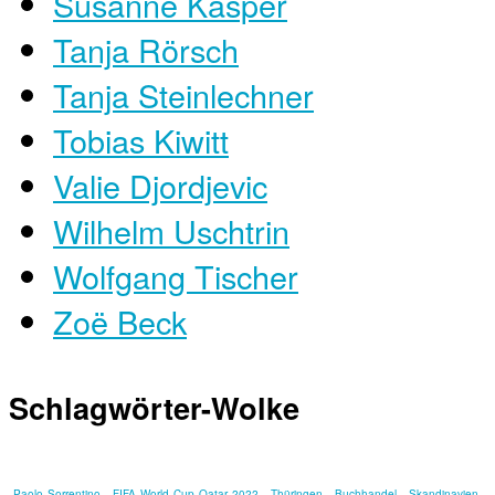
Susanne Kasper
Tanja Rörsch
Tanja Steinlechner
Tobias Kiwitt
Valie Djordjevic
Wilhelm Uschtrin
Wolfgang Tischer
Zoë Beck
Schlagwörter-Wolke
Paolo Sorrentino
FIFA World Cup Qatar 2022
Thüringen
Buchhandel
Skandinavien