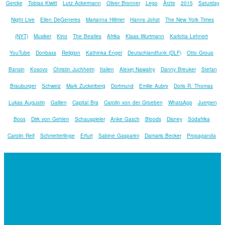
Gercke
Tobias Kiwitt
Lutz Ackermann
Oliver Bronner
Lego
Ärzte
2015
Saturday
Night Live
Ellen DeGeneres
Marianna Hillmer
Hanns Johst
The New York Times
(NYT)
Musiker
Kino
The Beatles
Afrika
Klaas Wurtmann
Karlotta Lehnert
YouTube
Donbass
Religion
Kathinka Engel
Deutschlandfunk (DLF)
Otto Group
Bansin
Kosovo
Christin Juchheim
Italien
Alexej Nawalny
Danny Breuker
Stefan
Brauburger
Schweiz
Mark Zuckerberg
Dortmund
Emilie Aubry
Doris R. Thomas
Lukas Augustin
Gallien
Capital Bra
Carolin von der Groeben
WhatsApp
Juergen
Boos
Dirk von Gehlen
Schauspieler
Anke Gasch
Bloods
Disney
Südafrika
Carolin Reif
Schmetterlinge
Erfurt
Sabine Gasparini
Damaris Becker
Propaganda