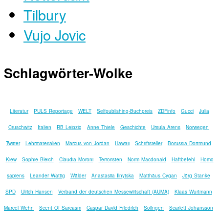
Tilbury
Vujo Jovic
Schlagwörter-Wolke
Literatur
PULS Reportage
WELT
Selfpublishing-Buchpreis
ZDFinfo
Gucci
Julia
Cruschwitz
Italien
RB Leipzig
Anne Thiele
Geschichte
Ursula Arens
Norwegen
Twitter
Lehrmaterialien
Marcus von Jordan
Hawaii
Schriftsteller
Borussia Dortmund
Kiew
Sophie Bleich
Claudia Moroni
Terroristen
Norm Macdonald
Haftbefehl
Homo
sapiens
Leander Wattig
Wälder
Anastasiia Ilnytska
Matthäus Cygan
Jörg Stanke
SPD
Ulrich Hansen
Verband der deutschen Messewirtschaft (AUMA)
Klaas Wurtmann
Marcel Wehn
Scent Of Sarcasm
Caspar David Friedrich
Solingen
Scarlett Johansson