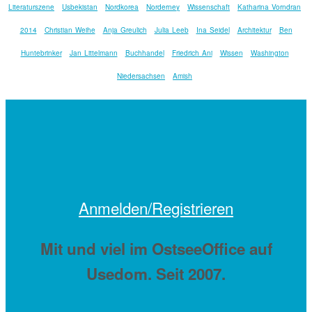
Literaturszene
Usbekistan
Nordkorea
Norderney
Wissenschaft
Katharina Vorndran
2014
Christian Weihe
Anja Greulich
Julia Leeb
Ina Seidel
Architektur
Ben
Huntebrinker
Jan Littelmann
Buchhandel
Friedrich Ani
Wissen
Washington
Niedersachsen
Amish
Anmelden/Registrieren
Mit
und viel
im OstseeOffice auf
Usedom. Seit 2007.