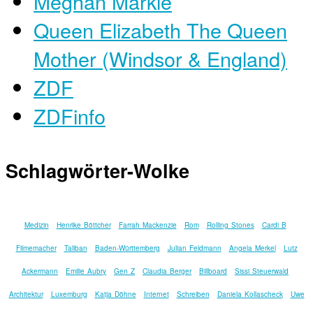
Meghan Markle
Queen Elizabeth The Queen
Mother (Windsor & England)
ZDF
ZDFinfo
Schlagwörter-Wolke
Medizin
Henrike Böttcher
Farrah Mackenzie
Rom
Rolling Stones
Cardi B
Filmemacher
Taliban
Baden-Württemberg
Julian Feldmann
Angela Merkel
Lutz
Ackermann
Emilie Aubry
Gen Z
Claudia Berger
Billboard
Sissi Steuerwald
Architektur
Luxemburg
Katja Döhne
Internet
Schreiben
Daniela Kollascheck
Uwe