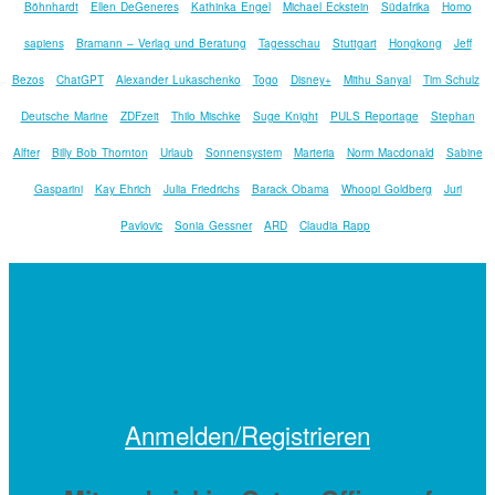
Böhnhardt
Ellen DeGeneres
Kathinka Engel
Michael Eckstein
Südafrika
Homo
sapiens
Bramann – Verlag und Beratung
Tagesschau
Stuttgart
Hongkong
Jeff
Bezos
ChatGPT
Alexander Lukaschenko
Togo
Disney+
Mithu Sanyal
Tim Schulz
Deutsche Marine
ZDFzeit
Thilo Mischke
Suge Knight
PULS Reportage
Stephan
Alfter
Billy Bob Thornton
Urlaub
Sonnensystem
Marteria
Norm Macdonald
Sabine
Gasparini
Kay Ehrich
Julia Friedrichs
Barack Obama
Whoopi Goldberg
Juri
Pavlovic
Sonia Gessner
ARD
Claudia Rapp
Anmelden/Registrieren