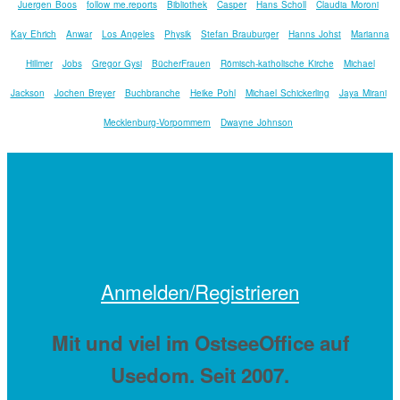
Juergen Boos
follow me.reports
Bibliothek
Casper
Hans Scholl
Claudia Moroni
Kay Ehrich
Anwar
Los Angeles
Physik
Stefan Brauburger
Hanns Johst
Marianna
Hillmer
Jobs
Gregor Gysi
BücherFrauen
Römisch-katholische Kirche
Michael
Jackson
Jochen Breyer
Buchbranche
Heike Pohl
Michael Schickerling
Jaya Mirani
Mecklenburg-Vorpommern
Dwayne Johnson
Anmelden/Registrieren
Mit
und viel
im OstseeOffice auf
Usedom. Seit 2007.