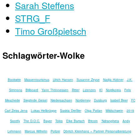
Sarah Steffens
STRG_F
Timo Großpietsch
Schlagwörter-Wolke
Bookwire
Massentourismus
Ulrich Hansen
Susanne Zeyse
Nadja Hübner
J.K.
Simmons
Billboard
Yann Thönnessen
Ritter
Lizenzen
KI
Nordkorea
Felix
Meschede
Sieglinde Geisel
Niedersachsen
Norderney
Duisburg
Isabell Beer
FC
Carl Zeiss Jena
Lukas Hellbrügge
Saskia Dreßler
Olga Patlan
Wildschwein
2019
Spotify
The D.O.C.
Bayer
Tokio
Eike Bartsch
Bitcoin
'Ndrangheta
Andy
Lehmann
Marcus Wilhelm
Polizei
Dörrich Kleinhans + Partner Personalberatung