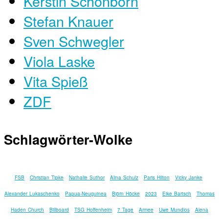
Kerstin Schönborn
Stefan Knauer
Sven Schwegler
Viola Laske
Vita Spieß
ZDF
Schlagwörter-Wolke
FSB
Christian Tipke
Nathalie Suthor
Alina Schulz
Paris Hilton
Vicky Janke
Alexander Lukaschenko
Papua-Neuguinea
Björn Höcke
2023
Eike Bartsch
Thomas
Haden Church
Billboard
TSG Hoffenheim
7 Tage
Armee
Uwe Mundlos
Alena