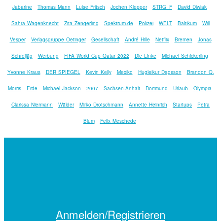
Jabarine
Thomas Mann
Luise Fritsch
Jochen Klepper
STRG_F
David Diwiak
Sahra Wagenknecht
Zita Zengerling
Spektrum.de
Polizei
WELT
Baltikum
Will
Vesper
Verlagsgruppe Oetinger
Gesellschaft
André Hille
Netflix
Bremen
Jonas
Schreijäg
Werbung
FIFA World Cup Qatar 2022
Die Linke
Michael Schickerling
Yvonne Kraus
DER SPIEGEL
Kevin Kelly
Mexiko
Hugleikur Dagsson
Brandon Q.
Morris
Erde
Michael Jackson
2007
Sachsen-Anhalt
Dortmund
Urlaub
Olympia
Clarissa Niermann
Wälder
Mirko Drotschmann
Annette Heinrich
Startups
Petra
Blum
Felix Meschede
Anmelden/Registrieren