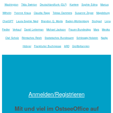
Washington
Tilda Swinton
Deutschlandfunk (DLF)
Karriere
Sophie Edina
Marcus
Wilhelm
Yvonne Kraus
Claudia Rapp
Tobias Dammers
Susanne Zeyse
Magdeburg
ChatGPT
Laura-Sophie Nied
Brandon Q. Morris
Baden-Württemberg
Stuttgart
Lena
Fiedler
Verkauf
David Letterman
Michael Jackson
Frauen-Bundesliga
Mars
Mexiko
Olaf Scholz
Römisches Reich
Statistisches Bundesamt
Schleswig-Holstein
Nadja
Hübner
Frankfurter Buchmesse
ARD
Großbritannien
Anmelden/Registrieren
Mit
und viel
im OstseeOffice auf