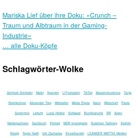
Mariska Lief über ihre Doku: »Crunch –
Traum und Albtraum in der Gaming-
Industrie«
… alle Doku-Köpfe
Schlagwörter-Wolke
Gerhard Schröder
Maler
Spanien
LIT:potsdam
TikTok
Massentourismus
Tanja
Steinlechner
Alexander Tieg
Mittelalter
Weda Elysia
Natur
Wirtschaft
Paolo
Sorrentino
Leipzig
Lucia Herbst
Software
Buchbranche
BR
Asien
Niedersachsen
Sachbuch
Portrait
MDR Investigativ
Sulaiman Tadmory
Kathrin
Rüstig
Taylor Swift
Grit Zacharias
Einzelhandel
LEANDER WATTIG Medien