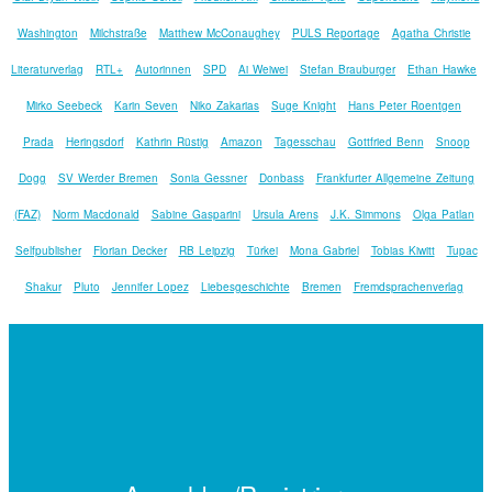
Washington
Milchstraße
Matthew McConaughey
PULS Reportage
Agatha Christie
Literaturverlag
RTL+
Autorinnen
SPD
Ai Weiwei
Stefan Brauburger
Ethan Hawke
Mirko Seebeck
Karin Seven
Niko Zakarias
Suge Knight
Hans Peter Roentgen
Prada
Heringsdorf
Kathrin Rüstig
Amazon
Tagesschau
Gottfried Benn
Snoop
Dogg
SV Werder Bremen
Sonia Gessner
Donbass
Frankfurter Allgemeine Zeitung
(FAZ)
Norm Macdonald
Sabine Gasparini
Ursula Arens
J.K. Simmons
Olga Patlan
Selfpublisher
Florian Decker
RB Leipzig
Türkei
Mona Gabriel
Tobias Kiwitt
Tupac
Shakur
Pluto
Jennifer Lopez
Liebesgeschichte
Bremen
Fremdsprachenverlag