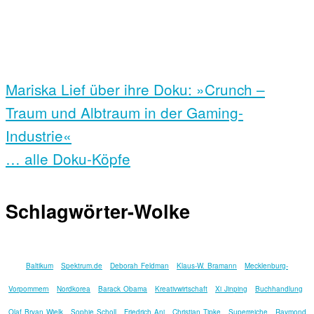
Mariska Lief über ihre Doku: »Crunch –
Traum und Albtraum in der Gaming-
Industrie«
… alle Doku-Köpfe
Schlagwörter-Wolke
Baltikum
Spektrum.de
Deborah Feldman
Klaus-W. Bramann
Mecklenburg-
Vorpommern
Nordkorea
Barack Obama
Kreativwirtschaft
Xi Jinping
Buchhandlung
Olaf Bryan Wielk
Sophie Scholl
Friedrich Ani
Christian Tipke
Superreiche
Raymond