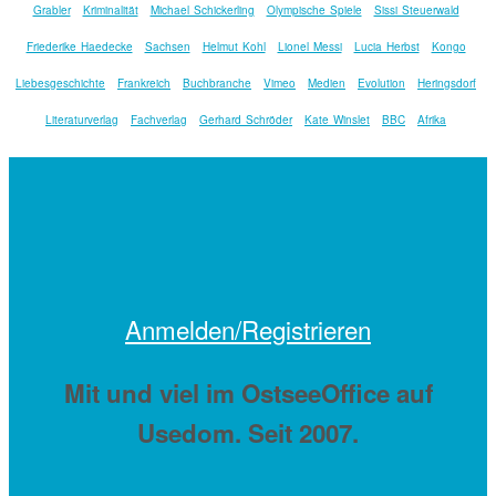
Grabler
Kriminalität
Michael Schickerling
Olympische Spiele
Sissi Steuerwald
Friederike Haedecke
Sachsen
Helmut Kohl
Lionel Messi
Lucia Herbst
Kongo
Liebesgeschichte
Frankreich
Buchbranche
Vimeo
Medien
Evolution
Heringsdorf
Literaturverlag
Fachverlag
Gerhard Schröder
Kate Winslet
BBC
Afrika
Anmelden/Registrieren
Mit
und viel
im OstseeOffice auf
Usedom. Seit 2007.