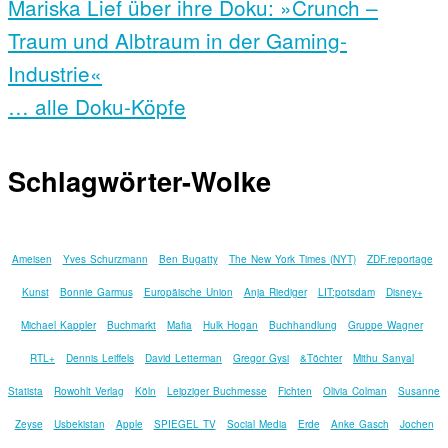
Mariska Lief über ihre Doku: »Crunch –
Traum und Albtraum in der Gaming-
Industrie«
… alle Doku-Köpfe
Schlagwörter-Wolke
Ameisen
Yves Schurzmann
Ben Bugatty
The New York Times (NYT)
ZDF.reportage
Kunst
Bonnie Garmus
Europäische Union
Anja Riediger
LIT:potsdam
Disney+
Michael Kappler
Buchmarkt
Mafia
Hulk Hogan
Buchhandlung
Gruppe Wagner
RTL+
Dennis Leiffels
David Letterman
Gregor Gysi
&Töchter
Mithu Sanyal
Statista
Rowohlt Verlag
Köln
Leipziger Buchmesse
Fichten
Olivia Colman
Susanne
Zeyse
Usbekistan
Apple
SPIEGEL TV
Social Media
Erde
Anke Gasch
Jochen