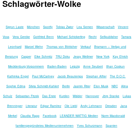
Schlagwörter-Wolke
Sigrun Laste
München
Spotify
Tobias Zwior
Lea Semen
Wissenschaft
Vincent
Voss
Vera Gercke
Gottfried Benn
Michael Schickerling
Recht
Selfpublisher
Tamara
Leonhard
Marcel Wehn
Thomas von Bötticher
Verkauf
Bramann – Verlag und
Beratung
Casper
Eike Schmitz
TRU Doku
Jessy Wellmer
New York
Kay Ehrich
Mecklenburg-Vorpommern
Baden-Baden
Leipzig
Anne Seubert
Ilhan Coskun
Kathinka Engel
Paul McCartney
Jacob Beautemps
Stephan Alfter
The D.O.C.
Sophie Edina
Silvia Schmidt-Kahlert
Berlin
Jasmin Riter
Elon Musk
NBC
Alina
Schulz
Sebastian Fitzek
Das Erste
Kurden
Wälder
Hannover
Jörg Stanke
Lukas
Brenninger
Literatur
Edgar Ramírez
Ole Liebl
Andy Lehmann
Dresden
Jana
Merkel
Claudia Rapp
Facebook
LEANDER WATTIG Medien
Norm Macdonald
familiengegründetes Medienunternehmen
Yves Schurzmann
Spanien