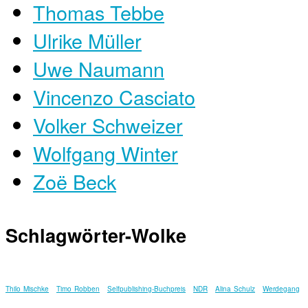
Thomas Tebbe
Ulrike Müller
Uwe Naumann
Vincenzo Casciato
Volker Schweizer
Wolfgang Winter
Zoë Beck
Schlagwörter-Wolke
Thilo Mischke
Timo Robben
Selfpublishing-Buchpreis
NDR
Alina Schulz
Werdegang