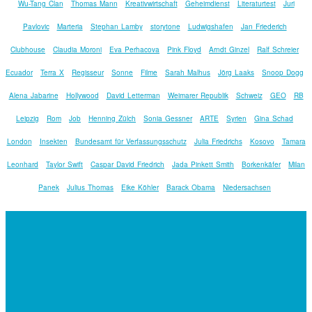
Wu-Tang Clan
Thomas Mann
Kreativwirtschaft
Geheimdienst
Literaturtest
Juri
Pavlovic
Marteria
Stephan Lamby
storytone
Ludwigshafen
Jan Friederich
Clubhouse
Claudia Moroni
Eva Perhacova
Pink Floyd
Arndt Ginzel
Ralf Schreier
Ecuador
Terra X
Regisseur
Sonne
Filme
Sarah Malhus
Jörg Laaks
Snoop Dogg
Alena Jabarine
Hollywood
David Letterman
Weimarer Republik
Schweiz
GEO
RB
Leipzig
Rom
Job
Henning Zülch
Sonia Gessner
ARTE
Syrien
Gina Schad
London
Insekten
Bundesamt für Verfassungsschutz
Julia Friedrichs
Kosovo
Tamara
Leonhard
Taylor Swift
Caspar David Friedrich
Jada Pinkett Smith
Borkenkäfer
Milan
Panek
Julius Thomas
Eike Köhler
Barack Obama
Niedersachsen