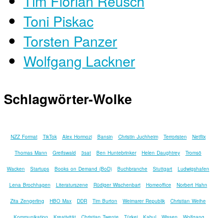
Tim Florian Reusch
Toni Piskac
Torsten Panzer
Wolfgang Lackner
Schlagwörter-Wolke
NZZ Format
TikTok
Alex Hormozi
Bansin
Christin Juchheim
Terroristen
Netflix
Thomas Mann
Greifswald
3sat
Ben Huntebrinker
Helen Daughtrey
Tromsö
Wacken
Startups
Books on Demand (BoD)
Buchbranche
Stuttgart
Ludwigshafen
Lena Brochhagen
Literaturszene
Rüdiger Wischenbart
Homeoffice
Norbert Hahn
Zita Zengerling
HBO Max
DDR
Tim Burton
Weimarer Republik
Christian Weihe
Kommunikation
Kreativität
Christian Twente
Türkei
Kabul
Wissen
Wolfgang