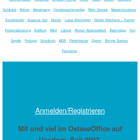
Schäuble
Bitcoin
Werdegang
Fremdsprachenverlag
Ricky Gervais
Massentourismus
Einzelhandel
Susanne Utzt
Deezer
Lukas Brenninger
Dörrich Kleinhans + Partner
Personalberatung
Baltikum
W&V
Lübeck
Roman Abramowitsch
Balenciaga
Toni
Servillo
Portugal
Schulbuch
MDR
Fledermäuse
Zypern
Bonnie Garmus
Panorama
Anmelden/Registrieren
Mit
und viel
im OstseeOffice auf
Usedom. Seit 2007.