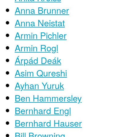
Anna Brunner
Anna Neistat
Armin Pichler
Armin Rogl
Árpád Deák
Asim Qureshi
Ayhan Yuruk
Ben Hammersley
Bernhard Engl
Bernhard Hauser
Bill Browning